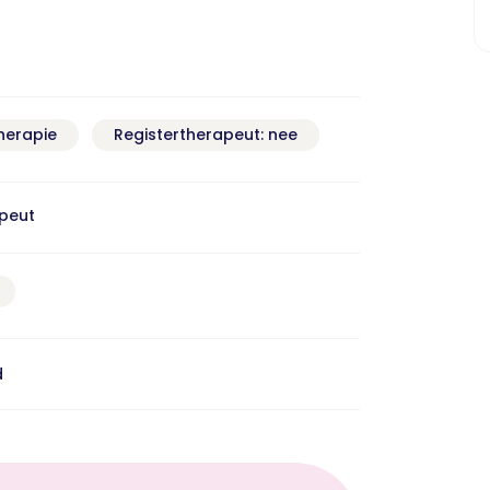
herapie
Registertherapeut: nee
apeut
d