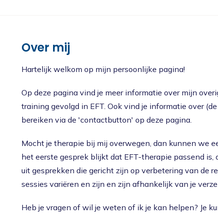
Nieuws
Oudercursus 'Houd me Vast / Laat me Los'
'Houd me Vast' online
Over mij
Hartelijk welkom op mijn persoonlijke pagina!
Op deze pagina vind je meer informatie over mijn overig
training gevolgd in EFT. Ook vind je informatie over (de 
bereiken via de 'contactbutton' op deze pagina.
Mocht je therapie bij mij overwegen, dan kunnen we e
het eerste gesprek blijkt dat EFT-therapie passend is
uit gesprekken die gericht zijn op verbetering van de 
sessies variëren en zijn en zijn afhankelijk van je verz
Heb je vragen of wil je weten of ik je kan helpen? Je ku