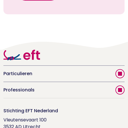
Particulieren
Vind jouw therapeut
Professionals
Videoportal
Word EFT-deelnemer
Doe de relatietest
Stichting EFT Nederland
Trainingen
Vleutensevaart 100

Houd me Vast-bijeenkomsten
Supervisorenlijst
3532 AD Utrecht
