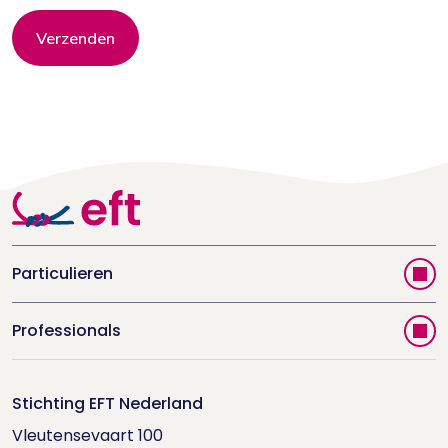
Verzenden
Particulieren
Vind jouw therapeut
Professionals
Videoportal
Word EFT-deelnemer
Doe de relatietest
Stichting EFT Nederland
Trainingen
Vleutensevaart 100

Houd me Vast-bijeenkomsten