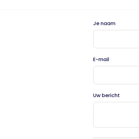
Nieuws
Oudercursus 'Houd me Vast / Laat me Los'
'Houd me Vast' online
Je naam
E-mail
Uw bericht