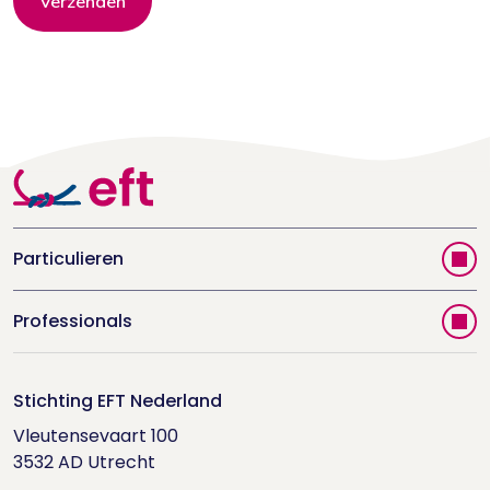
Verzenden
Particulieren
Vind jouw therapeut
Professionals
Videoportal
Word EFT-deelnemer
Doe de relatietest
Stichting EFT Nederland
Trainingen
Vleutensevaart 100

Houd me Vast-bijeenkomsten
Supervisorenlijst
3532 AD Utrecht
