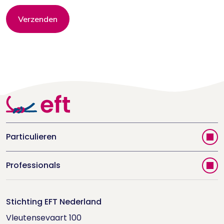
Verzenden
Particulieren
Vind jouw therapeut
Professionals
Videoportal
Word EFT-deelnemer
Doe de relatietest
Stichting EFT Nederland
Trainingen
Vleutensevaart 100

Houd me Vast-bijeenkomsten