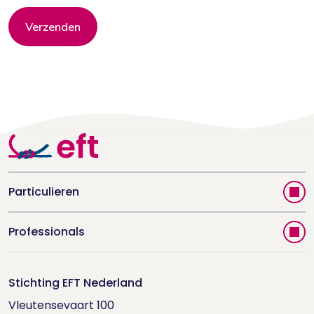
Verzenden
Particulieren
Vind jouw therapeut
Professionals
Videoportal
Word EFT-deelnemer
Doe de relatietest
Stichting EFT Nederland
Trainingen
Vleutensevaart 100

Houd me Vast-bijeenkomsten