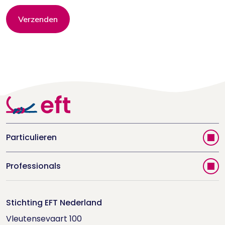
Verzenden
Particulieren
Vind jouw therapeut
Professionals
Videoportal
Word EFT-deelnemer
Doe de relatietest
Stichting EFT Nederland
Trainingen
Vleutensevaart 100

Houd me Vast-bijeenkomsten