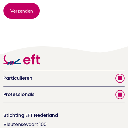
Verzenden
Particulieren
Vind jouw therapeut
Professionals
Videoportal
Word EFT-deelnemer
Doe de relatietest
Stichting EFT Nederland
Trainingen
Vleutensevaart 100

Houd me Vast-bijeenkomsten