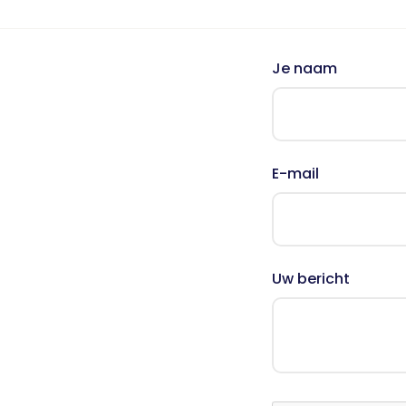
Nieuws
Oudercursus 'Houd me Vast / Laat me Los'
'Houd me Vast' online
Je naam
E-mail
Uw bericht