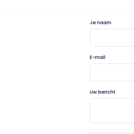
Nieuws
Oudercursus 'Houd me Vast / Laat me Los'
'Houd me Vast' online
Je naam
E-mail
Uw bericht