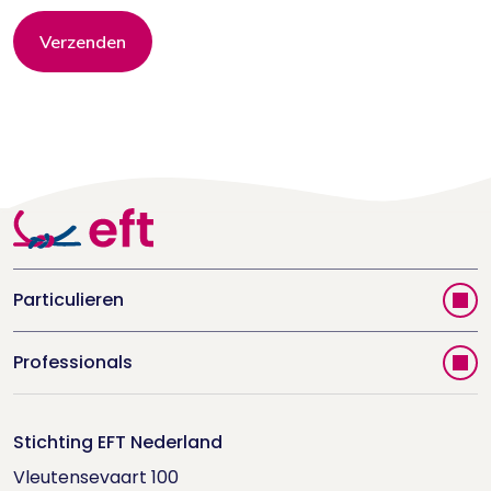
Verzenden
Particulieren
Vind jouw therapeut
Professionals
Videoportal
Word EFT-deelnemer
Doe de relatietest
Stichting EFT Nederland
Trainingen
Vleutensevaart 100

Houd me Vast-bijeenkomsten