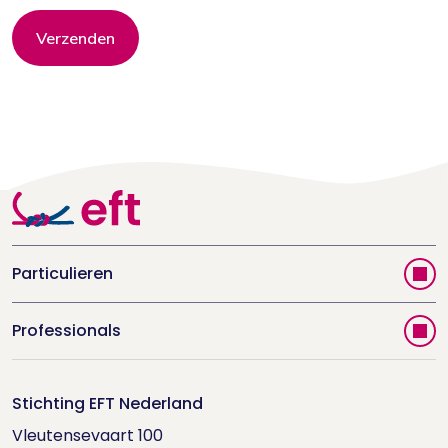
Verzenden
Particulieren
Vind jouw therapeut
Professionals
Videoportal
Word EFT-deelnemer
Doe de relatietest
Stichting EFT Nederland
Trainingen
Vleutensevaart 100

Houd me Vast-bijeenkomsten