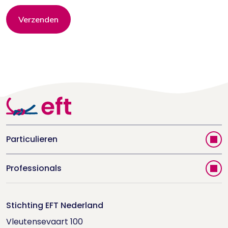
Verzenden
Particulieren
Vind jouw therapeut
Professionals
Videoportal
Word EFT-deelnemer
Doe de relatietest
Stichting EFT Nederland
Trainingen
Vleutensevaart 100

Houd me Vast-bijeenkomsten