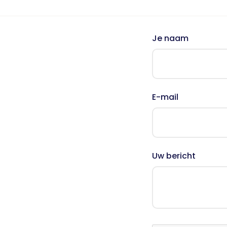
Nieuws
Oudercursus 'Houd me Vast / Laat me Los'
'Houd me Vast' online
Je naam
E-mail
Uw bericht