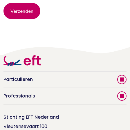
Verzenden
Particulieren
Vind jouw therapeut
Professionals
Videoportal
Word EFT-deelnemer
Doe de relatietest
Stichting EFT Nederland
Trainingen
Vleutensevaart 100

Houd me Vast-bijeenkomsten