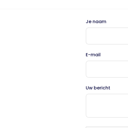
Nieuws
Oudercursus 'Houd me Vast / Laat me Los'
'Houd me Vast' online
Je naam
E-mail
Uw bericht