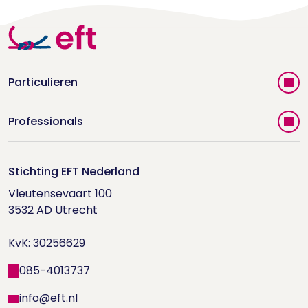
Particulieren
Vind jouw therapeut
Professionals
Videoportal
Word EFT-deelnemer
Doe de relatietest
Stichting EFT Nederland
Trainingen
Vleutensevaart 100

Houd me Vast-bijeenkomsten
Supervisorenlijst
3532 AD Utrecht

Nieuwsbrief ontvangen?
KvK: 30256629
Wetenschappelijk onderzoek
085-4013737
info@eft.nl