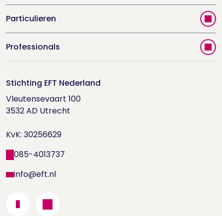
Particulieren
Vind jouw therapeut
Professionals
Videoportal
Word EFT-deelnemer
Doe de relatietest
Stichting EFT Nederland
Trainingen
Vleutensevaart 100

Houd me Vast-bijeenkomsten
Supervisorenlijst
3532 AD Utrecht

Nieuwsbrief ontvangen?
KvK: 30256629
Wetenschappelijk onderzoek
085-4013737
info@eft.nl