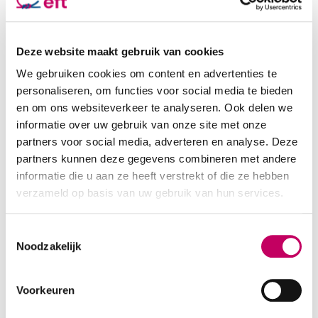
Soort therapie
Relatietherapie
Registertherapeut: ja
GZ Psycholoog (39914985525)
Deze website maakt gebruik van cookies
We gebruiken cookies om content en advertenties te
personaliseren, om functies voor social media te bieden
Status
en om ons websiteverkeer te analyseren. Ook delen we
Basis EFT Registertherapeut
informatie over uw gebruik van onze site met onze
partners voor social media, adverteren en analyse. Deze
partners kunnen deze gegevens combineren met andere
Opleidingen & trainingen
informatie die u aan ze heeft verstrekt of die ze hebben
LVVP, NVGZP
verzameld op basis van uw gebruik van hun services.
Talen
Toestemmingsselectie
Nederlands
Noodzakelijk
Voorkeuren
Beschikbaarheid
Binnen 1 maand