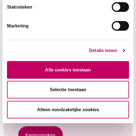
Statistieken
Marketing
Details tonen
Alle cookies toestaan
Spreekt Sanne jou aan als
Selectie toestaan
therapeut?
Maak kennis met Sanne en kijk of het
Alleen noodzakelijke cookies
klikt!
Kennismaken