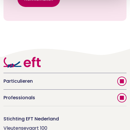
Particulieren
Vind jouw therapeut
Professionals
Videoportal
Word EFT-deelnemer
Doe de relatietest
Stichting EFT Nederland
Trainingen
Vleutensevaart 100

Houd me Vast-bijeenkomsten