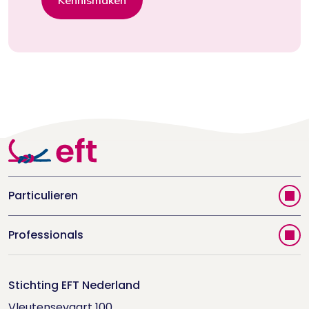
Kennismaken
Particulieren
Vind jouw therapeut
Professionals
Videoportal
Word EFT-deelnemer
Doe de relatietest
Stichting EFT Nederland
Trainingen
Vleutensevaart 100
