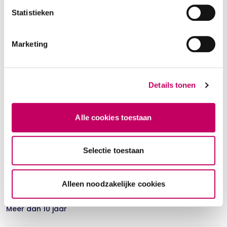
Statistieken
Praktische informatie
Marketing
Leeftijdsgroep *
Jong volwassen
Volwassen
Ouderen
Details tonen
Soort therapie
Relatietherapie
Registertherapeut: nee
Alle cookies toestaan
Selectie toestaan
Status
Basis EFT therapeut
Alleen noodzakelijke cookies
Ervaring *
Meer dan 10 jaar