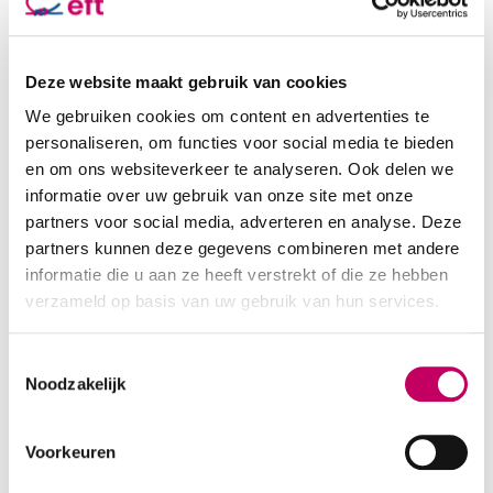
Wil je eerst even ´kennismaken´? Kijk dan even op
youtube naar bv mijn video over het
brein in relaties
,
Deze website maakt gebruik van cookies
Of beluister de
podcast met Mannenbrein
op youtube
We gebruiken cookies om content en advertenties te
of een van de andere podcast kanalen.
personaliseren, om functies voor social media te bieden
en om ons websiteverkeer te analyseren. Ook delen we
informatie over uw gebruik van onze site met onze
partners voor social media, adverteren en analyse. Deze
“Bregje managed to help us in a short time to rediscover
partners kunnen deze gegevens combineren met andere
the beauty of our relationship. Daily stuff and old pain
informatie die u aan ze heeft verstrekt of die ze hebben
distract us from the core of our love. The therapie gave
verzameld op basis van uw gebruik van hun services.
us very clear tools to face misunderstandings. We found
back joy and lightness and we are very thankful to
Toestemmingsselectie
Bregje how she guided us in this proces. We defintely
Noodzakelijk
recommend her as a therapist, not only because of her
professional qualities but also because she´s an very
Voorkeuren
integer and kind person.”