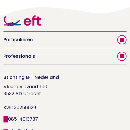
Particulieren
Vind jouw therapeut
Professionals
Videoportal
Word EFT-deelnemer
Doe de relatietest
Stichting EFT Nederland
Trainingen
Vleutensevaart 100

Houd me Vast-bijeenkomsten
Supervisorenlijst
3532 AD Utrecht

Nieuwsbrief ontvangen?
KvK: 30256629
Wetenschappelijk onderzoek
085-4013737