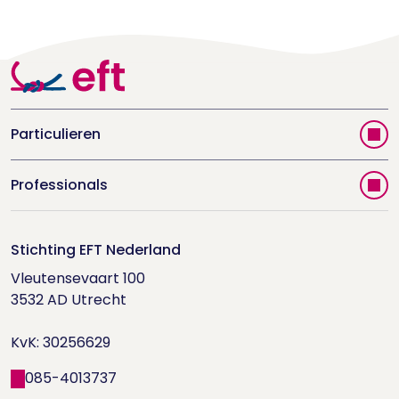
Particulieren
Vind jouw therapeut
Professionals
Videoportal
Word EFT-deelnemer
Doe de relatietest
Stichting EFT Nederland
Trainingen
Vleutensevaart 100

Houd me Vast-bijeenkomsten
Supervisorenlijst
3532 AD Utrecht

Nieuwsbrief ontvangen?
KvK: 30256629
Wetenschappelijk onderzoek
085-4013737