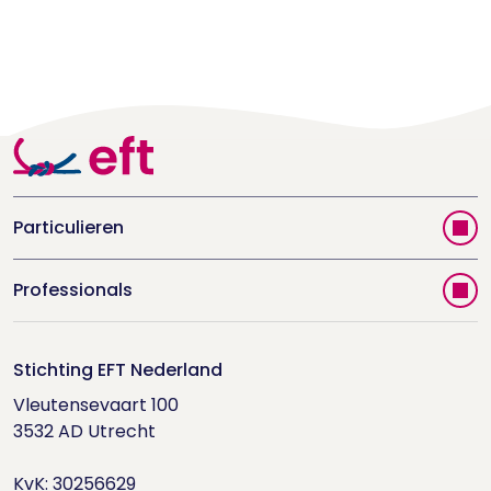
Particulieren
Vind jouw therapeut
Professionals
Videoportal
Word EFT-deelnemer
Doe de relatietest
Stichting EFT Nederland
Trainingen
Vleutensevaart 100

Houd me Vast-bijeenkomsten
Supervisorenlijst
3532 AD Utrecht

Nieuwsbrief ontvangen?
KvK: 30256629